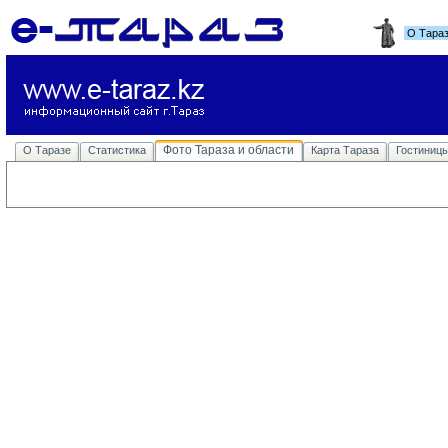
О Тара
Фото Тараза и области
О Таразе
Статистика
Карта Тараза
Гостиниц