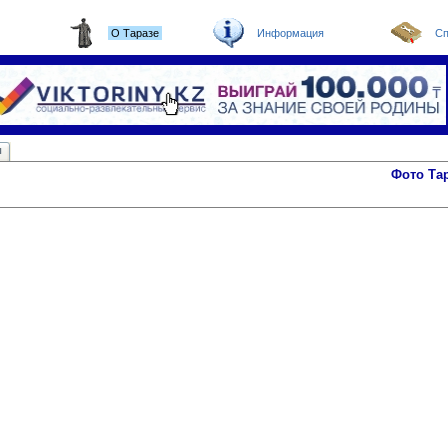
О Таразе
Информация
Сп
ы
Фото Та