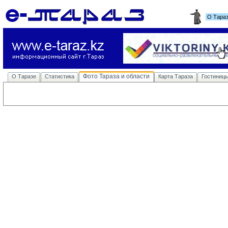
О Тара
Фото Тараза и области
О Таразе
Статистика
Карта Тараза
Гостиниц