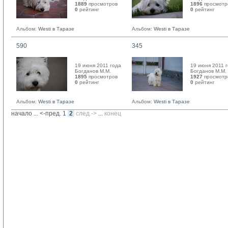
1889
просмотров
1896
просмотр
0
рейтинг 
0
рейтинг 
Альбом:
Westi в Таразе
Альбом:
Westi в Таразе
590
345
19 июня 2011 года
19 июня 2011 
Богданов М.М. 
Богданов М.М. 
1895
просмотров
1927
просмотр
0
рейтинг 
0
рейтинг 
Альбом:
Westi в Таразе
Альбом:
Westi в Таразе
начало
... 
<-пред.
1
2
след.->
... 
конец