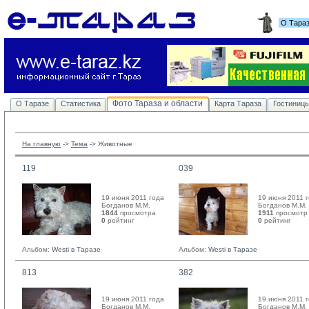
О Тара
Фото Тараза и области
О Таразе
Статистика
Карта Тараза
Гостиниц
На главную
-> 
Тема
-> 
Животные
119
039
19 июня 2011 года
19 июня 2011 
Богданов М.М. 
Богданов М.М. 
1844
просмотра
1911
просмотр
0
рейтинг 
0
рейтинг 
Альбом:
Westi в Таразе
Альбом:
Westi в Таразе
813
382
19 июня 2011 года
19 июня 2011 
Богданов М.М. 
Богданов М.М. 