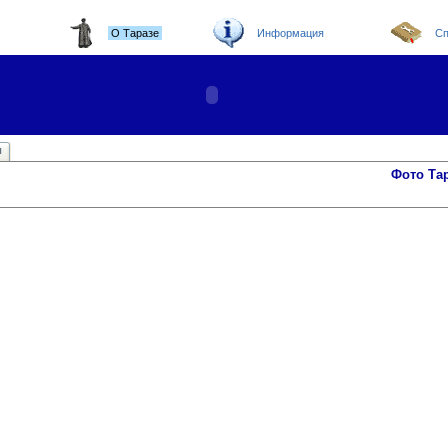
О Таразе
Информация
Сп
ы
Фото Та