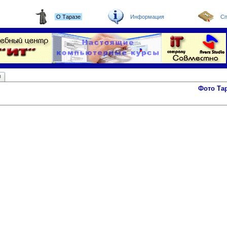
О Таразе
Информация
Сп
ы
Фото Та