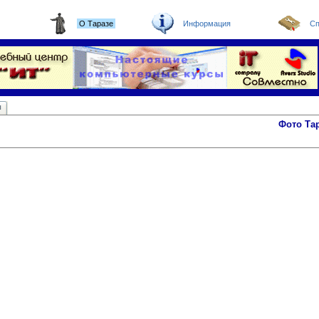
О Таразе
Информация
Сп
ы
Фото Та