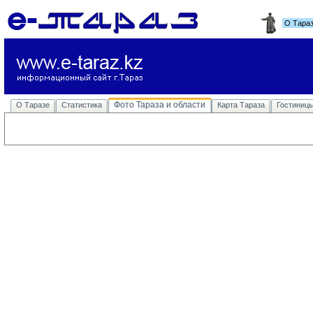
О Тара
Фото Тараза и области
О Таразе
Статистика
Карта Тараза
Гостиниц