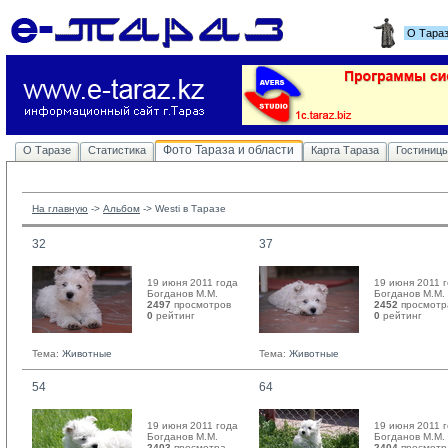
О Тара
Фото Тараза и области
О Таразе
Статистика
Карта Тараза
Гостиниц
На главную
-> 
Альбом
-> 
Westi в Таразе
32
37
19 июня 2011 года
19 июня 2011 
Богданов М.М. 
Богданов М.М. 
2497
просмотров
2452
просмотр
0
рейтинг 
0
рейтинг 
Тема:
Животные
Тема:
Животные
54
64
19 июня 2011 года
19 июня 2011 
Богданов М.М. 
Богданов М.М. 
2403
просмотра
2404
просмотр