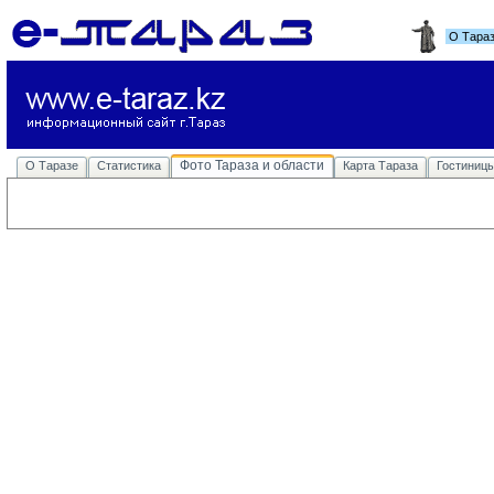
О Тара
Фото Тараза и области
О Таразе
Статистика
Карта Тараза
Гостиниц