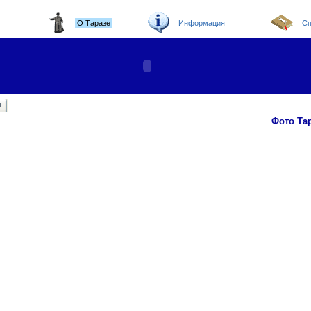
О Таразе
Информация
Сп
ы
Фото Та