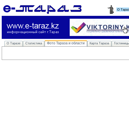
О Тара
Фото Тараза и области
О Таразе
Статистика
Карта Тараза
Гостиниц