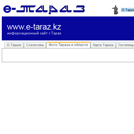
О Тара
Фото Тараза и области
О Таразе
Статистика
Карта Тараза
Гостиниц