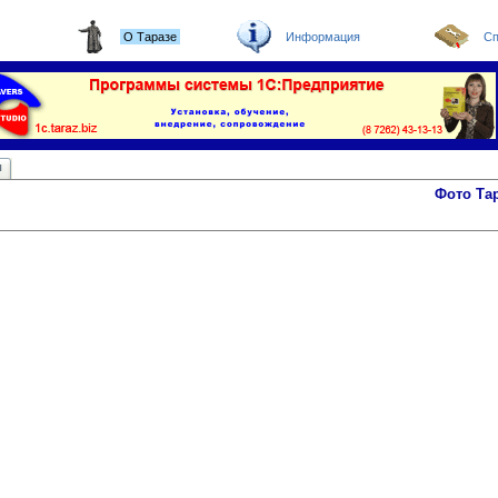
О Таразе
Информация
Сп
ы
Фото Та