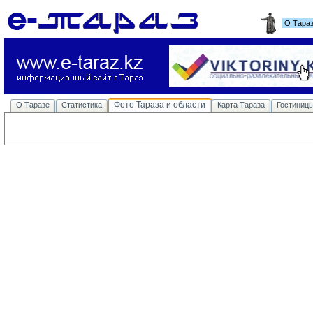
О Тара
Фото Тараза и области
О Таразе
Статистика
Карта Тараза
Гостиниц