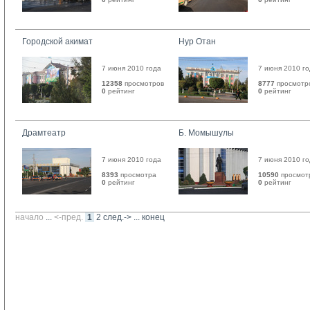
Городской акимат
Нур Отан
7 июня 2010 года
7 июня 2010 г
12358
просмотров
8777
просмотр
0
рейтинг 
0
рейтинг 
Драмтеатр
Б. Момышулы
7 июня 2010 года
7 июня 2010 г
8393
просмотра
10590
просмот
0
рейтинг 
0
рейтинг 
начало
... 
<-пред.
1
2
след.->
... 
конец