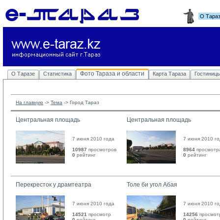
О Тара
Фото Тараза и области
О Таразе
Статистика
Карта Тараза
Гостиниц
На главную
-> 
Тема
-> 
Город Тараз
Центральная площадь
Центральная площадь
7 июня 2010 года
7 июня 2010 г
10987
просмотров
8964
просмотр
0
рейтинг 
0
рейтинг 
Перекресток у драмтеатра
Толе би угол Абая
7 июня 2010 года
7 июня 2010 г
14521
просмотр
14256
просмот
0
рейтинг 
0
рейтинг 