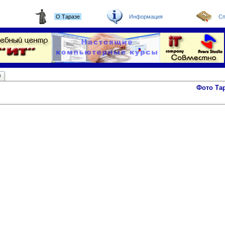
О Таразе
Информация
Сп
ы
Фото Та