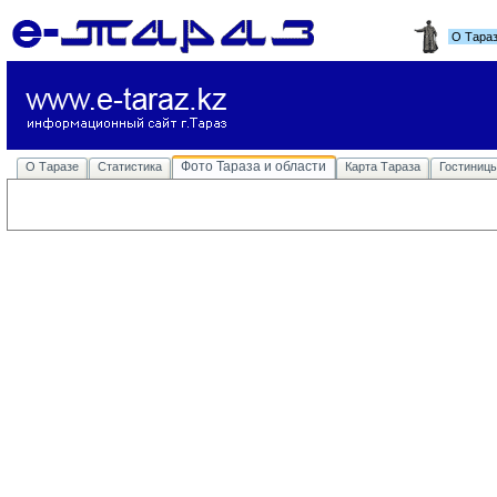
О Тара
Фото Тараза и области
О Таразе
Статистика
Карта Тараза
Гостиниц