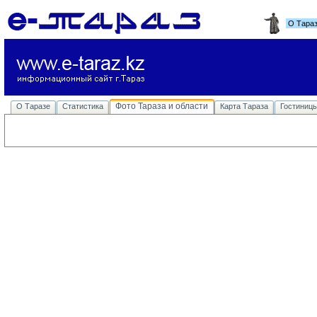
О Тара
Фото Тараза и области
О Таразе
Статистика
Карта Тараза
Гостиниц