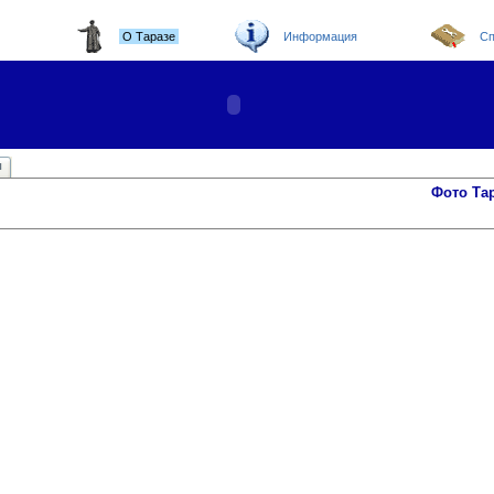
О Таразе
Информация
Сп
ы
Фото Та