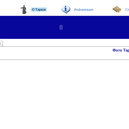
О Таразе
Информация
Сп
ы
Фото Та