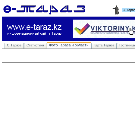
О Тара
Фото Тараза и области
О Таразе
Статистика
Карта Тараза
Гостиниц