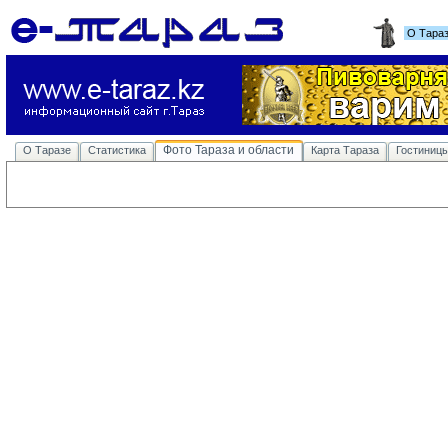
О Тара
Фото Тараза и области
О Таразе
Статистика
Карта Тараза
Гостиниц