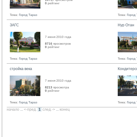
0
рейтинг 
Тема:
Город Тараз
Тема:
Город 
ЗАГС
Нур Отан
7 июня 2010 года
8716
просмотров
0
рейтинг 
Тема:
Город Тараз
Тема:
Город 
стройка века
Кондитерс
7 июня 2010 года
8213
просмотра
0
рейтинг 
Тема:
Город Тараз
Тема:
Город 
начало
... 
<-пред.
1
след.->
... 
конец