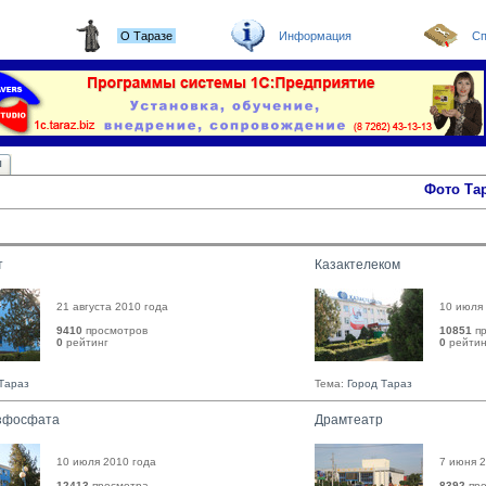
О Таразе
Информация
Сп
ы
Фото Та
т
Казактелеком
21 августа 2010 года
10 июля
9410
просмотров
10851
пр
0
рейтинг 
0
рейтинг
Тараз
Тема:
Город Тараз
зфосфата
Драмтеатр
10 июля 2010 года
7 июня 2
12413
просмотра
8392
про