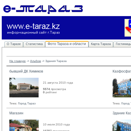
Фото Тараза и области
О Таразе
Статистика
Карта Тараза
Гостиниц
На главную
-> 
Альбом
-> 
Здания Тараза
бывший ДК Химиков
Казфосфа
21 августа 2010 года
5574
просмотра
0
рейтинг 
Тема:
Город Тараз
Тема:
Город 
Магазин
Здание Ка
10 июля 2010 года
10757
просмотров