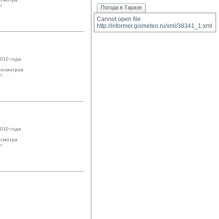
 
Погода в Таразе
Cannot open file 
http://informer.gismeteo.ru/xml/38341_1.xml
010 года
осмотров
 
010 года
смотра
 