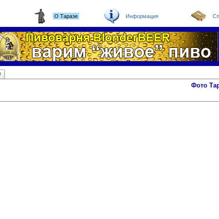
О Таразе
Информация
Сп
ы
Фото Та