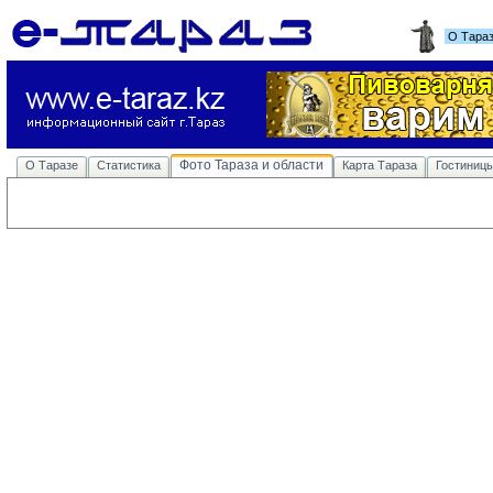
О Тара
Фото Тараза и области
О Таразе
Статистика
Карта Тараза
Гостиниц