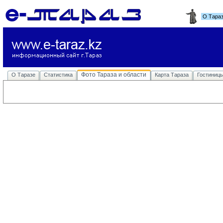
О Тара
Фото Тараза и области
О Таразе
Статистика
Карта Тараза
Гостиниц