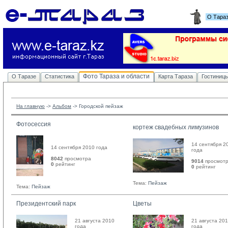
О Тара
Фото Тараза и области
О Таразе
Статистика
Карта Тараза
Гостиниц
На главную
-> 
Альбом
-> 
Городской пейзаж
Фотосессия
кортеж свадебных лимузинов
14 сентября 2
14 сентября 2010 года
года
8042
просмотра
9014
просмот
0
рейтинг 
0
рейтинг 
Тема:
Пейзаж
Тема:
Пейзаж
Президентский парк
Цветы
21 августа 2010
21 августа 20
года
года