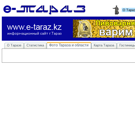
О Тара
Фото Тараза и области
О Таразе
Статистика
Карта Тараза
Гостиниц