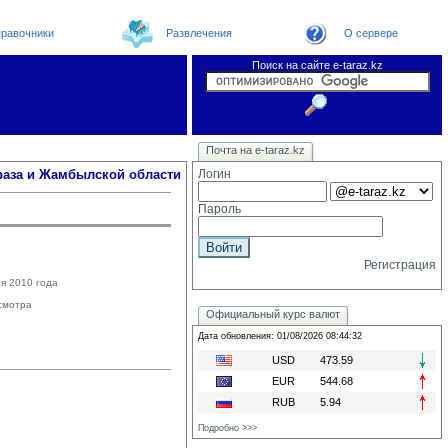
равочники
Развлечения
О сервере
Поиск на сайте e-taraz.kz
Новости
Телефоный справочник
Видеоконференция
Новости e-taraz
Почта на e-taraz.kz
Погода в Таразе
Замечания и предложения
Чат
Организации
Форум
Курсы валют
Web
раза и Жамбылской области
Логин
Пароль
Регистрация
я 2010 года
смотра
Официальный курс валют
Дата обновления: 01/08/2026 08:44:32
USD
473.59
EUR
544.68
RUB
5.94
Подробно >>>