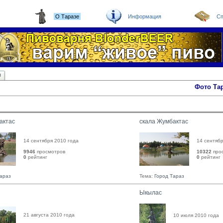
О Таразе
Информация
Сп
ы
Фото Та
актас
скала Жумбактас
14 сентября 2010 года
14 сентябр
9946
просмотров
10322
про
0
рейтинг 
0
рейтинг 
Тараз
Тема:
Город Тараз
Ыкылас
21 августа 2010 года
10 июля 2010 года