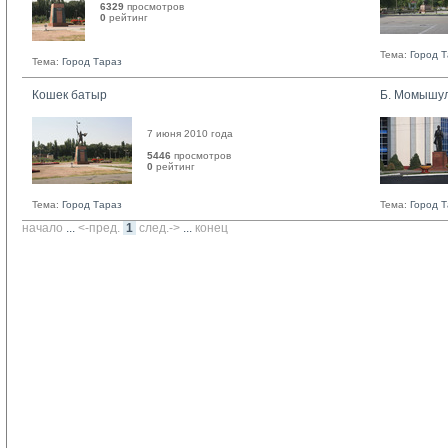
6329
просмотров
0
рейтинг 
Тема:
Город 
Тема:
Город Тараз
Кошек батыр
Б. Момышу
7 июня 2010 года
5446
просмотров
0
рейтинг 
Тема:
Город Тараз
Тема:
Город 
начало
... 
<-пред.
1
след.->
... 
конец