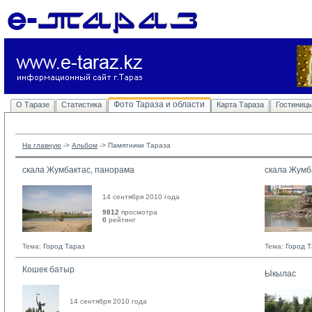
Фото Тараза и области
О Таразе
Статистика
Карта Тараза
Гостиниц
На главную
-> 
Альбом
-> 
Памятники Тараза
скала Жумбактас, панорама
скала Жумб
14 сентября 2010 года
9812
просмотра
0
рейтинг 
Тема:
Город Тараз
Тема:
Город 
Кошек батыр
Ыкылас
14 сентября 2010 года