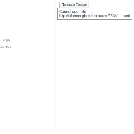
Погода в Таразе
Cannot open file 
http://informer.gismeteo.ru/xml/38341_1.xml
10 года
смотров