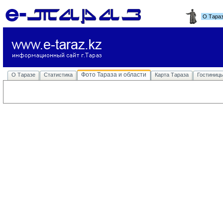
О Тара
Фото Тараза и области
О Таразе
Статистика
Карта Тараза
Гостиниц