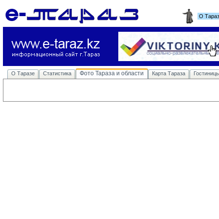
О Тара
Фото Тараза и области
О Таразе
Статистика
Карта Тараза
Гостиниц