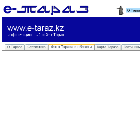
О Тара
Фото Тараза и области
О Таразе
Статистика
Карта Тараза
Гостиниц