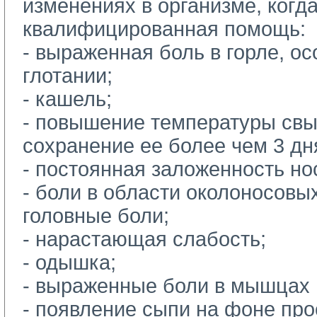
изменениях в организме, когд
квалифицированная помощь:
-
выраженная боль в горле, ос
глотании;
- кашель;
-
повышение температуры свы
сохранение ее более чем 3 дн
-
постоянная заложенность но
-
боли в области околоносовых
головные боли;
-
нарастающая слабость;
-
одышка;
-
выраженные боли в мышцах и
-
появление сыпи на фоне про