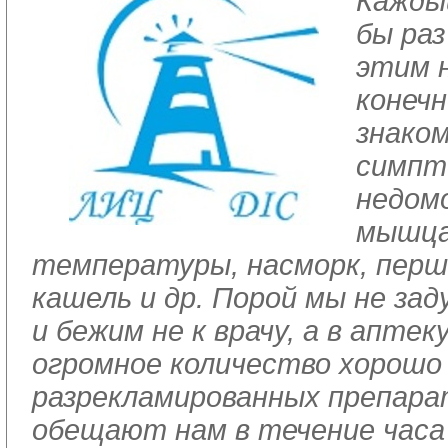
Кажды
бы раз
этим н
конечн
знако
симпт
недом
мышца
температуры, насморк, перше
кашель и др. Порой мы не зад
и бежим не к врачу, а в аптек
огромное количество хорошо
разрекламированных препара
обещают нам в течение часа