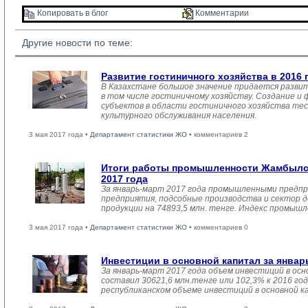
Копировать в блог 
Комментарии 
Другие новости по теме:
Развитие гостиничного хозяйства в 2016 
В Казахстане большое значение придается разви
в том числе гостиничному хозяйству. Создание и
субъектов в области гостиничного хозяйства тес
культурного обслуживания населения.
3 мая 2017 года •
Департамент статистики ЖО
• комментариев 2
Итоги работы промышленности Жамбылск
2017 года
За январь-март 2017 года промышленными предпр
предприятия, подсобные производства и сектор 
продукции на 74893,5 млн. тенге. Индекс промыш
3 мая 2017 года •
Департамент статистики ЖО
• комментариев 0
Инвестиции в основной капитал за январ
За январь-март 2017 года объем инвестиций в осн
составил 30621,6 млн.тенге или 102,3% к 2016 год
республиканском объеме инвестиций в основной к