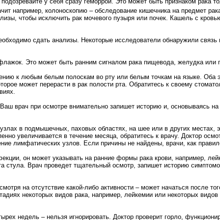
 подозревайте у себя сразу 
геморрой
. Это может быть признаком рака то
ачит например, колоноскопию – обследование кишечника на предмет рак
ализы
, чтобы исключить
рак мочевого пузыря
или почек. 
Кашель
с кровью
еобходимо сдать анализы. Некоторые исследователи обнаружили связь
флажок. Это может быть ранним сигналом рака пищевода, желудка или 
ию к любым белым полоскам во рту или белым точкам на языке. Оба эт
торое может перерасти в рак полости рта. Обратитесь к своему стоматол
виях.
 Ваш врач при осмотре внимательно запишет историю и, основываясь на
 узлах
в подмышечных, паховых областях, на шее или в других местах, э
енно увеличивается в течение месяца, обратитесь к врачу. Доктор осмот
ение
лимфатических узлов
. Если причины не найдены, врачи, как прави
екции, он может указывать на ранние формы рака крови, например, лей
а стула. Врач проведет тщательный осмотр, запишет историю симптомов
смотря на отсутствие какой-либо
активности
– может начаться после того
стадиях некоторых видов рака, например, лейкемии или некоторых видов
ырех недель – нельзя игнорировать. Доктор проверит горло, функциониро