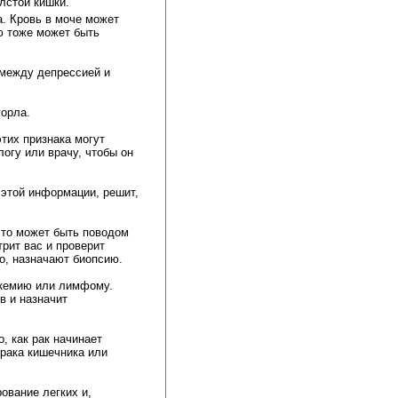
лстой кишки.
а. Кровь
в моче
может 
 тоже может быть 
 между 
депрессией
и 
горла.
их признака могут 
огу или врачу, чтобы он
 этой информации, решит,
то может быть поводом 
рит вас и проверит 
ло, назначают биопсию.
кемию или лимфому. 
 и назначит 
, как рак начинает 
 рака кишечника или
вание легких и, 