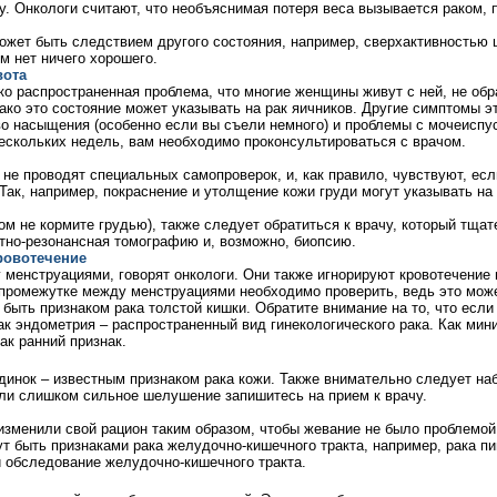
у. Онкологи считают, что необъяснимая потеря веса вызывается раком, п
может быть следствием другого состояния, например, сверхактивностью 
ом нет ничего хорошего.
вота
ко распространенная проблема, что многие женщины живут с ней, не обр
ако это состояние может указывать на
рак яичников
. Другие симптомы э
во
насыщения (особенно если вы съели немного) и проблемы с мочеиспу
ескольких недель, вам необходимо проконсультироваться с врачом.
не проводят специальных самопроверок, и, как правило, чувствуют, ес
. Так, например, покраснение и утолщение кожи груди могут указывать на
м не кормите грудью), также следует обратиться к врачу, который тщат
итно-резонансная томографию и, возможно, биопсию.
ровотечение
менструациями, говорят онкологи. Они также игнорируют кровотечение
 промежутке между менструациями необходимо проверить, ведь это може
быть признаком рака толстой кишки. Обратите 
внимание
на то, что если
Рак эндометрия – распространенный вид гинекологического рака. Как ми
к ранний признак.
инок – известным признаком рака кожи. Также внимательно следует на
или слишком сильное шелушение запишитесь на прием к врачу.
 изменили свой рацион таким образом, чтобы жевание не было проблемой
ут быть признаками рака
желудочно-кишечного тракта
, например, рака п
ли обследование
желудочно-кишечного тракта
.