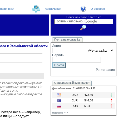
равочники
Развлечения
О сервере
Поиск на сайте e-taraz.kz
Новости
Новости e-taraz
Телефоный справочник
Видеоконференция
Почта на e-taraz.kz
Погода в Таразе
Замечания и предложения
Чат
Организации
Форум
Курсы валют
Web
раза и Жамбылской области
Логин
Пароль
Регистрация
Официальный курс валют
то касается рекомендуемых
льно опасные симптомы. Но
Дата обновления: 01/08/2026 08:44:32
 хотя в это
зникнуть в любом возрасте
USD
473.59
EUR
544.68
RUB
5.94
 потере веса – например,
Подробно >>>
ма пищи – следует