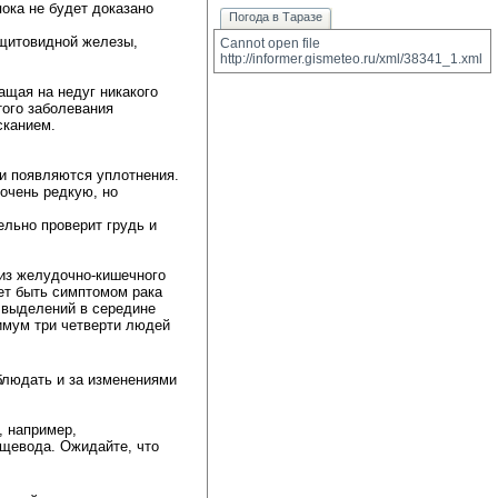
ока не будет доказано
Погода в Таразе
щитовидной железы, 
Cannot open file 
http://informer.gismeteo.ru/xml/38341_1.xml
ащая на недуг никакого
того заболевания
сканием.
ли появляются уплотнения.
 очень редкую, но
ельно проверит грудь и
 из
желудочно-кишечного
т быть симптомом рака 
 выделений в середине 
нимум три четверти людей
блюдать и за изменениями
, например,
ищевода. Ожидайте, что