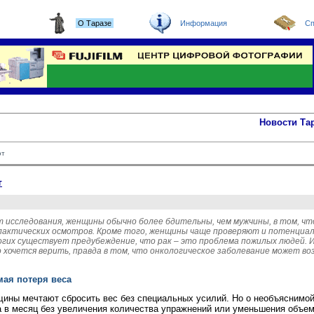
О Таразе
Информация
Сп
Новости Та
ют
т
 исследования, женщины обычно более бдительны, чем мужчины, в том, ч
лактических осмотров. Кроме того, женщины чаще проверяют и потенциа
ногих существует предубеждение, что рак – это проблема пожилых людей. И
хочется верить, правда в том, что онкологическое заболевание может во
мая потеря веса
ины мечтают сбросить вес без специальных усилий. Но о необъяснимой
а в месяц без увеличения количества упражнений или уменьшения объе