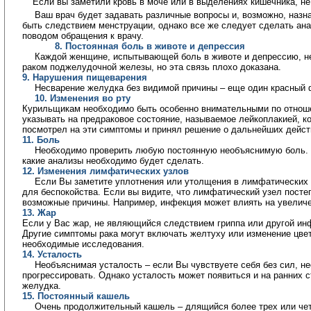
Если вы заметили кровь
в моче
или 
в выделениях
кишечника, не
Ваш врач будет задавать различные вопросы и, возможно, назн
быть следствием менструации, однако все же следует сделать
ан
поводом обращения к врачу.
8. Постоянная
боль в животе
и 
депрессия
Каждой женщине, испытывающей
боль в животе
и депрессию, н
раком поджелудочной железы, но эта связь плохо доказана.
9. Нарушения пищеварения
Несварение желудка без видимой причины – еще один красный 
10. Изменения во рту
Курильщикам необходимо быть особенно внимательными по отношен
указывать на предраковое состояние, называемое лейкоплакией, ко
посмотрел на эти симптомы и принял решение о дальнейших дейст
11.
Боль
Необходимо проверить любую постоянную необъяснимую
боль
.
какие
анализы
необходимо будет сделать.
12. Изменения
лимфатических узлов
Если Вы заметите уплотнения или утолщения
в лимфатических
для беспокойства. Если вы видите, что
лимфатический узел
постеп
возможные причины. Например, инфекция может влиять на увелич
13. Жар
Если у Вас жар, не являющийся следствием 
гриппа
или другой инф
Другие симптомы рака могут включать
желтуху
или изменение цвет
необходимые исследования.
14. Усталость
Необъяснимая усталость – если Вы чувствуете себя без сил, не
прогрессировать. Однако усталость может появиться и на ранних 
желудка.
15. Постоянный
кашель
Очень продолжительный
кашель
– длящийся более трех или чет