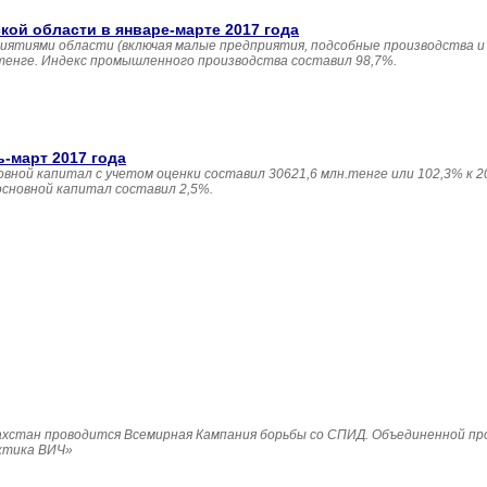
й области в январе-марте 2017 года
иятиями области (включая малые предприятия, подсобные производства и
 тенге. Индекс промышленного производства составил 98,7%.
ь-март 2017 года
овной капитал с учетом оценки составил 30621,6 млн.тенге или 102,3% к 20
основной капитал составил 2,5%.
Казахстан проводится Всемирная Кампания борьбы со СПИД. Объединенной п
ктика ВИЧ»