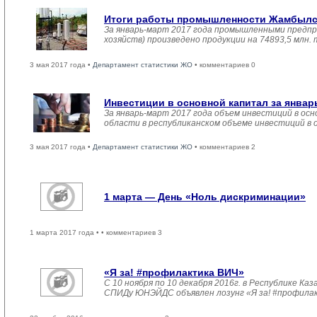
Итоги работы промышленности Жамбылско
За январь-март 2017 года промышленными предпр
хозяйств) произведено продукции на 74893,5 млн.
3 мая 2017 года •
Департамент статистики ЖО
• комментариев 0
Инвестиции в основной капитал за январ
За январь-март 2017 года объем инвестиций в осн
области в республиканском объеме инвестиций в 
3 мая 2017 года •
Департамент статистики ЖО
• комментариев 2
1 марта — День «Ноль дискриминации»
1 марта 2017 года •
• комментариев 3
«Я за! #профилактика ВИЧ»
С 10 ноября по 10 декабря 2016г. в Республике 
СПИДу ЮНЭЙДС объявлен лозунг «Я за! #профила