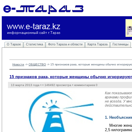
О Таразе
Статистика
Фото Тараза и области
Карта Тараза
Гостиницы
Новости
-> 
ОБЩЕСТВО
-> 
15 признаков рака, которые женщины обычно игнориру
15 признаков рака, которые женщины обычно игнорирую
13 марта 2013 года •
• 146492 просмотра • комментариев 0
Как показывают
врачами профи
не всегда. У м
действительно 
1. Необъясни
Многие женщ
2,5 килограмм