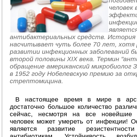
погибает
человек 
эффекти
инфекци
являетс
антибактериальных средств. История
насчитывает чуть более 70 лет, хотя 
развитии инфекционных заболеваний бы
второй половины XIX века. Термин "ант
обращение американский микробиолог З
в 1952 году Нобелевскую премию за от
стрептомицина.
В настоящее время в мире в арс
достаточно большое количество различ
сейчас, несмотря на все новейшие 
человек может умереть от инфекции! О
является развитие резистентност
антибиотикам. Устойчивость возб