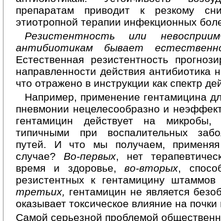
препаратам приводит к резкому сн
этиотропной терапии инфекционных бол
Резистентность или невосприим
антибиотикам бывает естественн
Естественная резистентность прогноз
направленности действия антибиотика н
что отражено в инструкции как спектр де
Например, применение гентамицина дл
пневмонии нецелесообразно и неэффекти
гентамицин действует на микробы,
типичными при воспалительных забо
путей. И что мы получаем, применя
случае?
Во-первых
, нет терапевтичес
время и здоровье,
во-вторых
, спосо
резистентных к гентамицину штаммов
третьих,
гентамицин не является безоб
оказывает токсическое влияние на почки 
Самой серьезной проблемой общественн