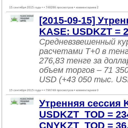
15 сентября 2015 года •
• 748266 просмотров • комментариев 2
[2015-09-15] Утре
KASE: USDKZT = 27
Средневзвешенный ку
расчетами T+0 в тен
276,83 тенге за доллар
объем торгов – 71 35
USD (+43 050 тыс. US
15 сентября 2015 года •
• 796749 просмотров • комментариев 0
Утренняя сессия 
USDKZT_TOD = 234,
CNYKZT_TOD = 36,5