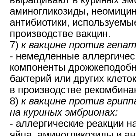
выращивают в куриных эм
аминогликозиды, неомицин
антибиотики, используемы
производстве вакцин.
7)
к вакцине против гепа
- немедленные аллергичес
компоненты дрожжеподобн
бактерий или других клето
в производстве рекомбина
8)
к вакцине против грипп
на куриных эмбрионах:
- аллергические реакции н
яйца, аминогликозиды и ан