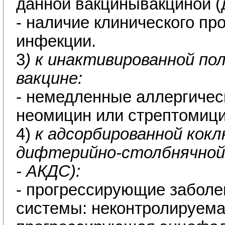
данной вакцинывакциной (
- наличие клинического пр
инфекции.
3
) к инактивированной п
вакцине:
- немедленные аллергичес
неомицин или стрептомици
4)
к адсорбированной кок
дифтерийно-столбнячной 
- АКДС):
- прогрессирующие заболе
системы: неконтролируема