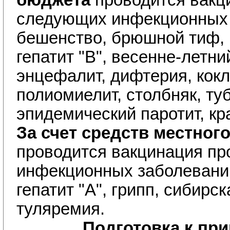
бюджета
проводится вакц
следующих инфекционных 
бешенство, брюшной тиф, 
гепатит "В", весенне-летн
энцефалит, дифтерия, кокл
полиомиелит, столбняк, туб
эпидемический паротит, кр
За счет средств местног
проводится вакцинация п
инфекционных заболевани
гепатит "А", грипп, сибирск
туляремия.
Подготовка к пр