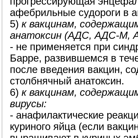
прогрессирующая энцефало
афебрильные судороги в а
5)
к вакцинам, содержащи
анатоксин (АДС, АДС-М, А
- не применяется при синд
Барре, развившемся в теч
после введения вакцин, с
столбнячный анатоксин.
6)
к вакцинам, содержащи
вирусы:
- анафилактические реакци
куриного яйца (если вакц