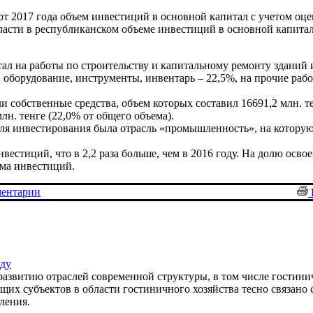
рт 2017 года объем инвестиций в основной капитал с учетом оц
бласти в республиканском объеме инвестиций в основной капитал
ал на работы по строительству и капитальному ремонту зданий
оборудование, инструменты, инвентарь – 22,5%, на прочие рабо
обственные средства, объем которых составил 16691,2 млн. те
лн. тенге (22,0% от общего объема).
ля инвестирования была отрасль «промышленность», на котору
естиций, что в 2,2 раза больше, чем в 2016 году. На долю осво
ма инвестиций.
ентарии
оду
развитию отраслей современной структуры, в том числе гостини
их субъектов в области гостиничного хозяйства тесно связано 
ления.