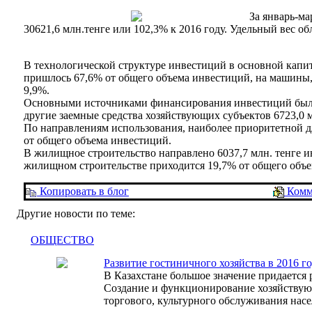
За январь-ма
30621,6 млн.тенге или 102,3% к 2016 году. Удельный вес о
В технологической структуре инвестиций в основной капит
пришлось 67,6% от общего объема инвестиций, на машины, 
9,9%.
Основными источниками финансирования инвестиций были с
другие заемные средства хозяйствующих субъектов 6723,0 м
По направлениям использования, наиболее приоритетной д
от общего объема инвестиций.
В жилищное строительство направлено 6037,7 млн. тенге инв
жилищном строительстве приходится 19,7% от общего объе
Копировать в блог
Комм
Другие новости по теме:
ОБЩЕСТВО
Развитие гостиничного хозяйства в 2016 г
В Казахстане большое значение придается 
Создание и функционирование хозяйствующ
торгового, культурного обслуживания насе