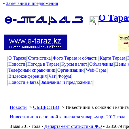
•
Замечания и предложения
О Тара
О Таразе
Статистика
Фото Тараза и области
Карта Тараза
Новости
Погода в Таразе
Курсы валют
Объявления
Цены 
Телефоный справочник
Организации
Web-Тараз
Видеоконференция
Чат
Форум
Новости e-taraz
Замечания и предложения
Новости
->
ОБЩЕСТВО
->
Инвестиции в основной капитал
Инвестиции в основной капитал за январь-март 2017 года
3 мая 2017 года •
Департамент статистики ЖО
• 3235079 пр