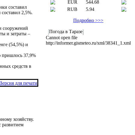
EUR
544.68
енки составил
RUB
5.94
 составил 2,5%.
Подробно >>>
 и сооружений
Погода в Таразе
ты и затраты –
Cannot open file
http://informer.gismeteo.ru/xml/38341_1.xml
нге (54,5%) и
ю пришлось 37,9%
енных средств в
Версия для печати
чному хозяйству.
с развитием