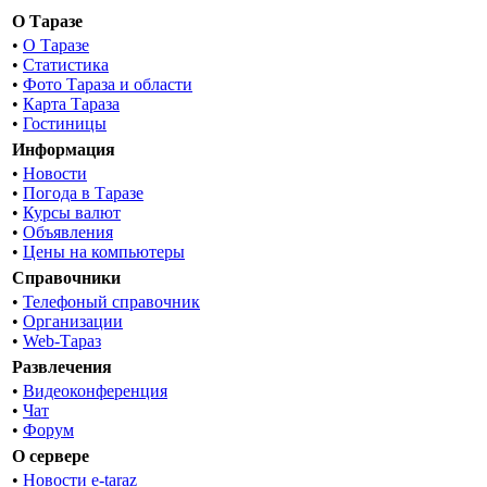
О Таразе
•
О Таразе
•
Статистика
•
Фото Тараза и области
•
Карта Тараза
•
Гостиницы
Информация
•
Новости
•
Погода в Таразе
•
Курсы валют
•
Объявления
•
Цены на компьютеры
Справочники
•
Телефоный справочник
•
Организации
•
Web-Тараз
Развлечения
•
Видеоконференция
•
Чат
•
Форум
О сервере
•
Новости e-taraz