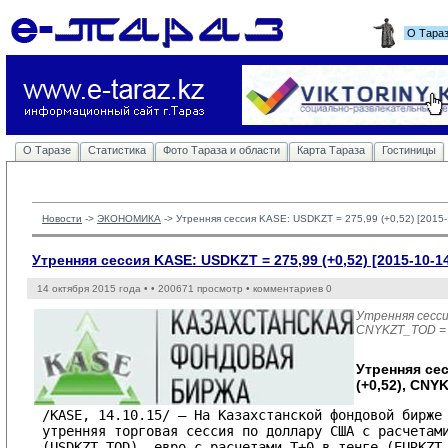
О Тара
О Таразе
Статистика
Фото Тараза и области
Карта Тараза
Гостиницы
Новости
-> 
ЭКОНОМИКА
-> 
Утренняя сессия KASE: USDKZT = 275,99 (+0,52) [2015-
Утренняя сессия KASE: USDKZT = 275,99 (+0,52) [2015-10-1
14 октября 2015 года •
• 200671 просмотр • комментариев 0
Утренняя сесси
CNYKZT_TOD = 
Утренняя се
(+0,52), CNY
/KASE, 14.10.15/ – На Казахстанской фондовой бирже 
утренняя торговая сессия по доллару США с расчетами
(USDKZT_TOD), евро с расчетами T+0 в тенге (EURKZT_