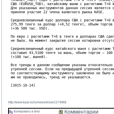
США (EURUSD_TOD), китайскому юаню с расчетами T+0 в
Для указанных инструментов данная сессия является о
приняли участие 22 члена валютного рынка KASE.

Средневзвешенный курс доллара США с расчетами T+0 в
275,99 тенге за доллар (+0,52 тенге), объем торгов 
(+36 500 тыс. USD).

По евро с расчетами T+0 в тенге и долларах США сдел
не было. На момент закрытия сессии котировки отсутс
Средневзвешенный курс китайского юаня с расчетами T
составил 43,5100 тенге за юань, объем торгов – 100 
(+100 тыс. юаней).

Все тренды в данном сообщении указаны относительно 
утренней сессии. Если на предыдущей утренней сессии
по соответствующему инструменту заключено не было и
им не проводились, тренд не указывается.

[2015-10-14]

http://www.kase.kz/ru/news/show/1274968
Комментарии 
Копировать в блог 