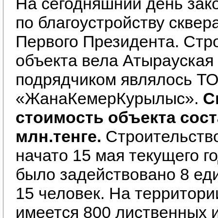
На сегодняшний день зак
по благоустройству сквер
Первого Президента. Стро
объекта вела Атырауская 
подрядчиком являлось ТО
«ЖанаКемерКурылыс».
С
стоимость объекта сост
млн.тенге.
Строительств
начато 15 мая текущего го
было задействовано 8 еди
15 человек. На территори
имеется 800 лиственных 