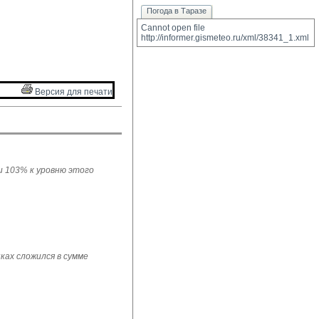
Погода в Таразе
Cannot open file 
http://informer.gismeteo.ru/xml/38341_1.xml
Версия для печати 
ли 103% к уровню этого
ках сложился в сумме