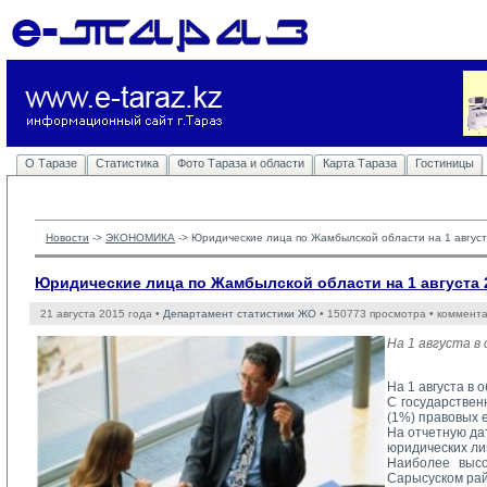
О Таразе
Статистика
Фото Тараза и области
Карта Тараза
Гостиницы
Новости
-> 
ЭКОНОМИКА
-> 
Юридические лица по Жамбылской области на 1 август
Юридические лица по Жамбылской области на 1 августа 2
21 августа 2015 года •
Департамент статистики ЖО
• 150773 просмотра • коммент
На 1 августа в
На 1 августа в
С государствен
(1%) правовых е
На отчетную да
юридических ли
Наиболее высо
Сарысуском райо