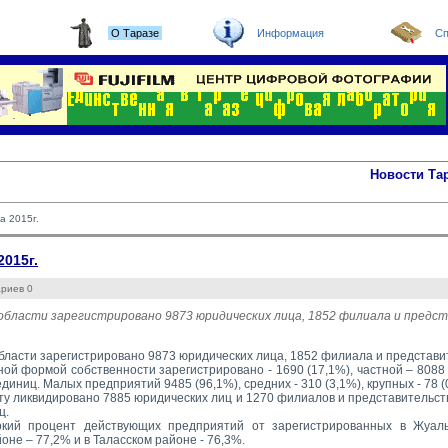
О Таразе
Информация
Сп
Новости Та
а 2015г.
015г.
ариев 0
 области зарегистрировано 9873 юридических лица, 1852 филиала и предс
 области зарегистрировано 9873 юридических лица, 1852 филиала и представи
ной формой собственности зарегистрировано - 1690 (17,1%), частной – 8088 
диниц. Малых предприятий 9485 (96,1%), средних - 310 (3,1%), крупных - 78 (
ту ликвидировано 7885 юридических лиц и 1270 филиалов и представительств
ц.
кий процент действующих предприятий от зарегистрированных в Жуалы
не – 77,2% и в Таласском районе - 76,3%.