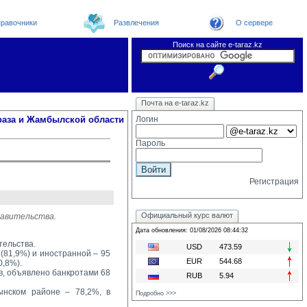
равочники
Развлечения
О сервере
Поиск на сайте e-taraz.kz
Новости
Новости e-taraz
Телефоный справочник
Видеоконференция
Почта на e-taraz.kz
Погода в Таразе
Замечания и предложения
Чат
Организации
Форум
Курсы валют
Web
раза и Жамбылской области
Логин
Пароль
Регистрация
Официальный курс валют
тавительства.
Дата обновления: 01/08/2026 08:44:32
тельства.
USD
473.59
(81,9%) и иностранной – 95 
EUR
544.68
0,8%).
, объявлено банкротами 68 
RUB
5.94
нском районе – 78,2%, в 
Подробно >>>