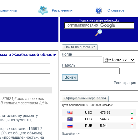
равочники
Развлечения
О сервере
Поиск на сайте e-taraz.kz
Новости
Новости e-taraz
Телефоный справочник
Видеоконференция
Почта на e-taraz.kz
Погода в Таразе
Замечания и предложения
Чат
Организации
Форум
Курсы валют
Web
раза и Жамбылской области
Логин
Пароль
Регистрация
Официальный курс валют
л 30621,6 млн.тенге или
ой капитал составил 2,5%.
Дата обновления: 01/08/2026 08:44:32
USD
473.59
капитальному ремонту
EUR
544.68
ние, инструменты,
RUB
5.94
орых составил 16691,2 
2,0% от общего объема).
Подробно >>>
 «промышленность», на 