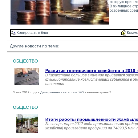
которую пришло
В жилищное стро
освоенных сред
Копировать в блог 
Комме
Другие новости по теме:
ОБЩЕСТВО
Развитие гостиничного хозяйства в 2016 
В Казахстане большое значение придается развит
функционирование хозяйствующих субъектов в обл
населения.
3 мая 2017 года •
Департамент статистики ЖО
• комментариев 2
ОБЩЕСТВО
Итоги работы промышленности Жамбылско
За январь-март 2017 года промышленными предпр
хозяйств) произведено продукции на 74893,5 млн.