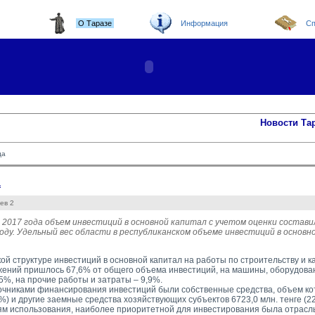
О Таразе
Информация
Сп
Новости Та
да
а
ев 2
 2017 года объем инвестиций в основной капитал с учетом оценки состави
году. Удельный вес области в республиканском объеме инвестиций в основн
кой структуре инвестиций в основной капитал на работы по строительству и 
жений пришлось 67,6% от общего объема инвестиций, на машины, оборудова
5%, на прочие работы и затраты – 9,9%.
чниками финансирования инвестиций были собственные средства, объем кот
5%) и другие заемные средства хозяйствующих субъектов 6723,0 млн. тенге (2
м использования, наиболее приоритетной для инвестирования была отрасль