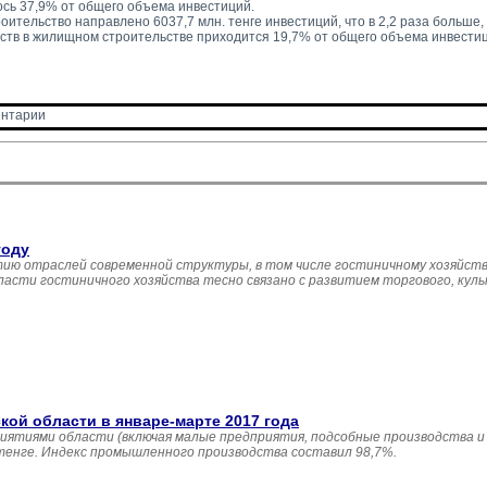
сь 37,9% от общего объема инвестиций.
ительство направлено 6037,7 млн. тенге инвестиций, что в 2,2 раза больше, ч
ств в жилищном строительстве приходится 19,7% от общего объема инвестиц
нтарии 
году
ию отраслей современной структуры, в том числе гостиничному хозяйств
асти гостиничного хозяйства тесно связано с развитием торгового, кул
й области в январе-марте 2017 года
иятиями области (включая малые предприятия, подсобные производства и
 тенге. Индекс промышленного производства составил 98,7%.