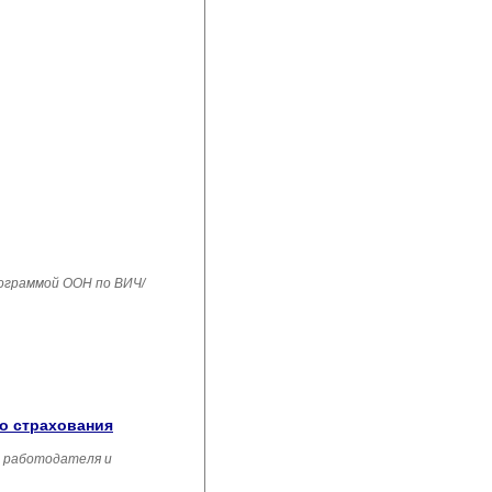
рограммой ООН по ВИЧ/
го страхования
, работодателя и