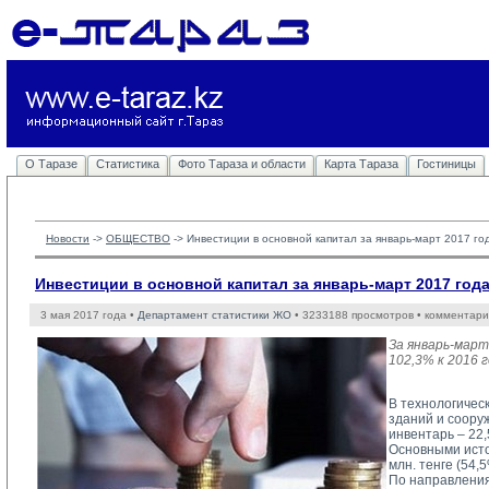
О Таразе
Статистика
Фото Тараза и области
Карта Тараза
Гостиницы
Новости
-> 
ОБЩЕСТВО
-> 
Инвестиции в основной капитал за январь-март 2017 го
Инвестиции в основной капитал за январь-март 2017 год
3 мая 2017 года •
Департамент статистики ЖО
• 3233188 просмотров • комментари
За январь-март
102,3% к 2016 
В технологичес
зданий и соору
инвентарь – 22,
Основными исто
млн. тенге (54,
По направления