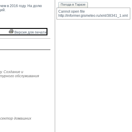
Погода в Таразе
ем в 2016 году. На долю 
ий.
Cannot open file 
http://informer.gismeteo.ru/xml/38341_1.xml
Версия для печати 
у. Создание и
ьтурного обслуживания
 сектор домашних