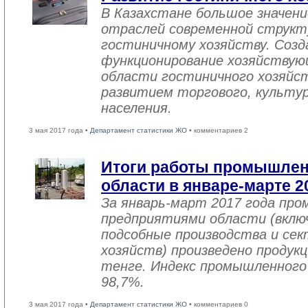
В Казахстане большое значен
отраслей современной структ
гостиничному хозяйству. Созд
функционирование хозяйствую
области гостиничного хозяйст
развитием торгового, культу
населения.
3 мая 2017 года •
Департамент статистики ЖО
• комментариев 2
Итоги работы промышле
области в январе-марте 2
За январь-март 2017 года пр
предприятиями области (вклю
подсобные производства и се
хозяйств) произведено продукц
тенге. Индекс промышленного
98,7%.
3 мая 2017 года •
Департамент статистики ЖО
• комментариев 0