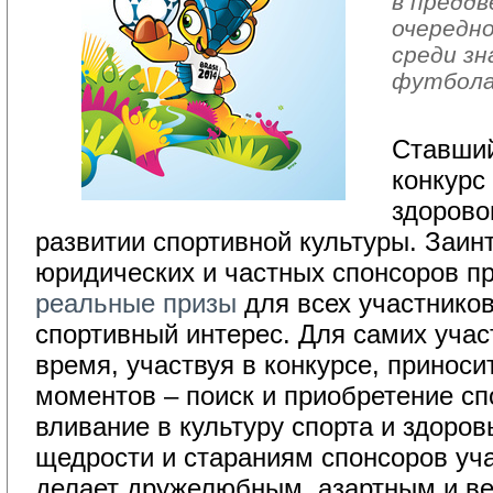
в преддв
очередно
среди з
футбола
Ставший
конкурс
здорово
развитии спортивной культуры. Заин
юридических и частных спонсоров 
реальные призы
для всех участников
спортивный интерес. Для самих учас
время, участвуя в конкурсе, приноси
моментов – поиск и приобретение сп
вливание в культуру спорта и здоров
щедрости и стараниям спонсоров уча
делает дружелюбным, азартным и ве