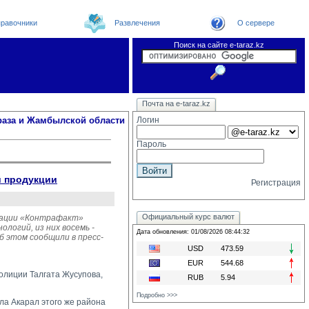
равочники
Развлечения
О сервере
Поиск на сайте e-taraz.kz
Новости
Новости e-taraz
Телефоный справочник
Видеоконференция
Почта на e-taraz.kz
Погода в Таразе
Замечания и предложения
Чат
Организации
Форум
Курсы валют
Web
раза и Жамбылской области
Логин
Пароль
й продукции
Регистрация
Официальный курс валют
рации «Контрафакт»
логий, из них восемь -
Дата обновления: 01/08/2026 08:44:32
б этом сообщили в пресс-
USD
473.59
EUR
544.68
олиции Талгата Жусупова,
RUB
5.94
Подробно >>>
ла Акарал этого же района