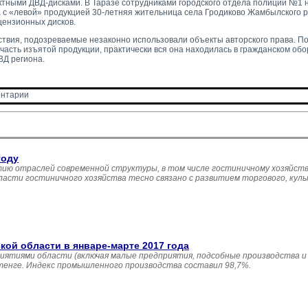
ктными ДВД-дисками. В Таразе сотрудниками городского отдела полиции №1 
 с «левой» продукцией 30-летняя жительница села Гродиково Жамбылского р
цензионных дисков.
ствия, подозреваемые незаконно использовали объекты авторского права. По
часть изъятой продукции, практически вся она находилась в гражданском об
ВД региона.
нтарии 
году
ию отраслей современной структуры, в том числе гостиничному хозяйств
асти гостиничного хозяйства тесно связано с развитием торгового, кул
й области в январе-марте 2017 года
иятиями области (включая малые предприятия, подсобные производства и
 тенге. Индекс промышленного производства составил 98,7%.