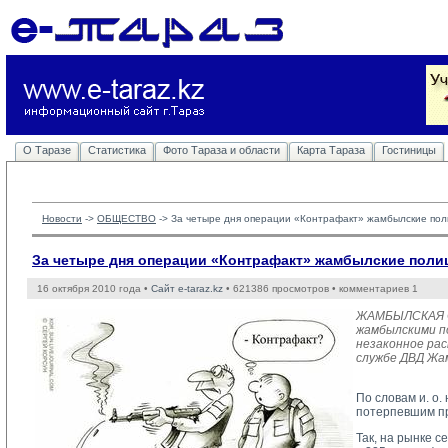
О Таразе
Статистика
Фото Тараза и области
Карта Тараза
Гостиницы
Новости
-> 
ОБЩЕСТВО
-> 
За четыре дня операции «Контрафакт» жамбылские поли
За четыре дня операции «Контрафакт» жамбылские поли
16 октября 2010 года •
Сайт e-taraz.kz
• 621386 просмотров • комментариев 1
ЖАМБЫЛСКАЯ ОБ
жамбылскими по
незаконное рас
службе ДВД Жа
По словам и. о
потерпевшим пр
Так, на рынке 