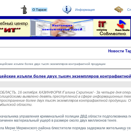
О Таразе
Информация
Сп
Новости Та
цейские изъяли более двух тысяч экземпляров контрафактной продукции
цейские изъяли более двух тысяч экземпляров контрафактно
ЛАСТЬ. 16 октября. КАЗИНФОРМ /Галина Скрипник/ - За четыре дня опе
лицейскими выявлено девять преступлений в сфере информационных техно
пространение более двух тысяч экземпляров контрафактной продукции. О
мбылской области.
. начальника управления криминальной полиции ДВД области подполковника п
ичинен материальный ущерб в размере около двух миллионов тенге.
села Мерке Меркенского района блюстители порядка задержали жительницу се