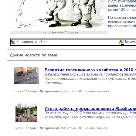
с 225 контрафа
рынке замечена
около 130 нели
По версии след
исследовавших 
пресс-служба Д
автор рисунка С.Корсун
Копировать в блог 
Комме
Другие новости по теме:
Развитие гостиничного хозяйства в 2016 
В Казахстане большое значение придается развит
функционирование хозяйствующих субъектов в обл
населения.
3 мая 2017 года •
Департамент статистики ЖО
• комментариев 2
Итоги работы промышленности Жамбылско
За январь-март 2017 года промышленными предпр
хозяйств) произведено продукции на 74893,5 млн.
3 мая 2017 года •
Департамент статистики ЖО
• комментариев 0