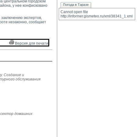
на центральном городском
Погода в Таразе
айона, у нее конфисковано
Cannot open file 
http://informer.gismeteo.ru/xml/38341_1.xml
 заключению экспертов,
ороте незаконно, сообщает
Версия для печати 
у. Создание и
ьтурного обслуживания
 сектор домашних