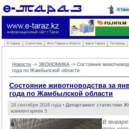
О Тара
О Таразе
Статистика
Фото Тараза и области
Карта Тараза
Гостиницы
Новости
-> 
ЭКОНОМИКА
-> 
Состояние животноводс
года по Жамбылской области
Состояние животноводства за янв
года по Жамбылской области
18 сентября 2018 года •
Департамент статистики 
комментариев 3
В январе
всех кат