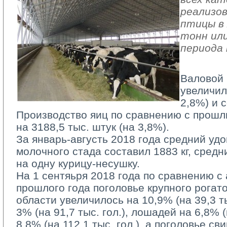
реализов
птицы в 
тонн или
периода 
Валовой 
увеличил
2,8%) и с
Производство яиц по сравнению с прошл
на 3188,5 тыс. штук (на 3,8%).
За январь-августь 2018 года средний удо
молочного стада составил 1883 кг, средн
на одну курицу-несушку.
На 1 сентяьря 2018 года по сравнению с
прошлого года поголовье крупного рогато
области увеличилось на 10,9% (на 39,3 тыс
3% (на 91,7 тыс. гол.), лошадей на 6,8% (н
8,8% (на 112,1 тыс. гол.), а поголовье с