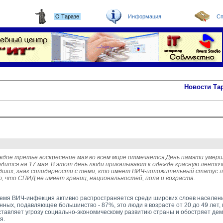
О Таразе
Информация
Сп
Новости Та
аждое третье воскресение мая во всем мире отмечается День памяти умерш
дится на 17 мая. В этот день люди прикалывают к одежде красную ленточку
ших, знак солидарности с теми, кто имеет ВИЧ-положительный статус ли
, что СПИД не имеет границ, национальностей, пола и возраста.
емя ВИЧ-инфекция активно распространяется среди широких слоев населения
нных, подавляющее большинство - 87%, это люди в возрасте от 20 до 49 лет,
тавляет угрозу социально-экономическому развитию страны и обостряет де
я.