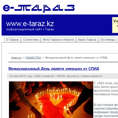
О Таразе
Статистика
Фото Тараза и области
Карта Тараза
Гостиницы
Новости
-> 
ОБЩЕСТВО
-> 
Международный День памяти умерших от СПИД
Международный День памяти умерших от СПИД
20 мая 2015 года •
Сайт e-taraz.kz
• 198301 просмотр • комментариев 0
С 1983 года, к
эта дата прихо
миллионах ушед
понимания того
В настоящее вр
зарегистрирова
инфекции предс
среди населени