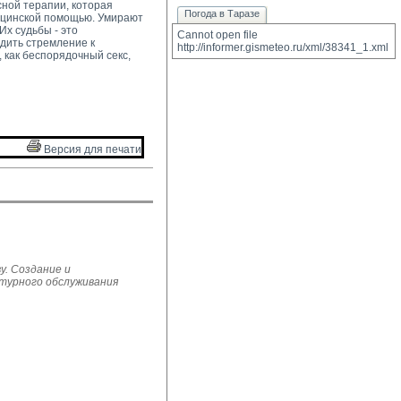
ной терапии, которая 
Погода в Таразе
дицинской помощью. Умирают
Их судьбы - это
Cannot open file 
дить стремление к
http://informer.gismeteo.ru/xml/38341_1.xml
 как беспорядочный секс,
Версия для печати 
у. Создание и
ьтурного обслуживания