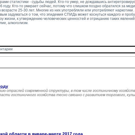
рами статистики - судьбы людей. Кто-то умер, не дождавшись антиретровирус
06 году. Кто-то умирает сейчас, потому что слишком поздно обратился за ме
возрасте 25-30 лет. Многие из них употребляли или употребляют наркотики. 
вым задуматься о том, что эпидемия СПИДа может коснуться каждого и пробу
зу жизни, к утверждению человеческих ценностей и отрицанию таких явлений,
лие, алкоголизм.
нтарии 
году
ию отраслей современной структуры, в том числе гостиничному хозяйств
асти гостиничного хозяйства тесно связано с развитием торгового, кул
й области в январе-марте 2017 года