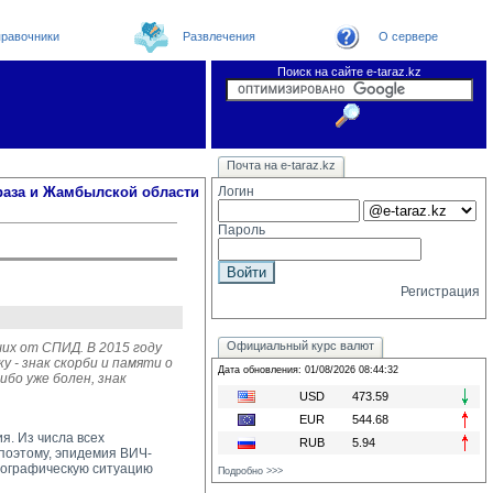
равочники
Развлечения
О сервере
Поиск на сайте e-taraz.kz
Новости
Новости e-taraz
Телефоный справочник
Видеоконференция
Почта на e-taraz.kz
Погода в Таразе
Замечания и предложения
Чат
Организации
Форум
Курсы валют
Web
раза и Жамбылской области
Логин
Пароль
Регистрация
Официальный курс валют
их от СПИД. В 2015 году
 - знак скорби и памяти о
Дата обновления: 01/08/2026 08:44:32
бо уже болен, знак
USD
473.59
EUR
544.68
. Из числа всех
RUB
5.94
 поэтому, эпидемия ВИЧ-
мографическую ситуацию
Подробно >>>