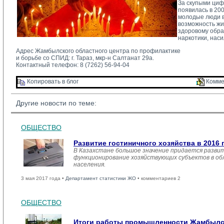
За скупыми циф
появилась в 20
молодые люди в 
возможность жи
здоровому обра
наркотики, наси
Адрес Жамбылского областного центра по профилактике
и борьбе со СПИД: г. Тараз, мкр-н Салтанат 29а.
Контактный телефон: 8 (7262) 56-94-04
Копировать в блог 
Комме
Другие новости по теме:
ОБЩЕСТВО
Развитие гостиничного хозяйства в 2016 
В Казахстане большое значение придается развит
функционирование хозяйствующих субъектов в обл
населения.
3 мая 2017 года •
Департамент статистики ЖО
• комментариев 2
ОБЩЕСТВО
Итоги работы промышленности Жамбылско