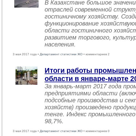
В Казахстане большое значен
отраслей современной структ
гостиничному хозяйству. Созд
функционирование хозяйствую
области гостиничного хозяйст
развитием торгового, культу
населения.
3 мая 2017 года •
Департамент статистики ЖО
• комментариев 2
Итоги работы промышле
области в январе-марте 2
За январь-март 2017 года пр
предприятиями области (вклю
подсобные производства и се
хозяйств) произведено продукц
тенге. Индекс промышленного
98,7%.
3 мая 2017 года •
Департамент статистики ЖО
• комментариев 0