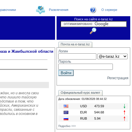
равочники
Развлечения
О сервере
Поиск на сайте e-taraz.kz
Новости
Новости e-taraz
Телефоный справочник
Видеоконференция
Почта на e-taraz.kz
Погода в Таразе
Замечания и предложения
Чат
Организации
Форум
Курсы валют
Web
раза и Жамбылской области
Логин
Пароль
Регистрация
Официальный курс валют
дан, но и внесла свои
 что лишило тайскую
Дата обновления: 01/08/2026 08:44:32
едствие в том, что
ских, Американских и
USD
473.59
трасли, связанные с
EUR
544.68
дились в основном в
RUB
5.94
Подробно >>>