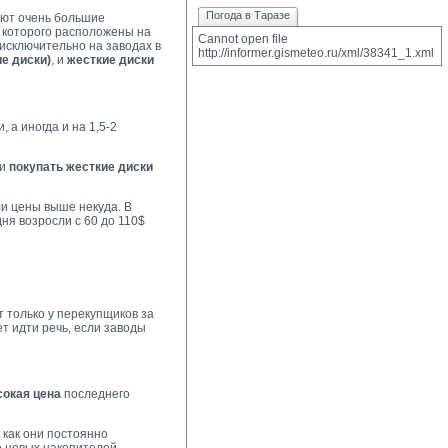
Погода в Таразе
вают очень большие
 которого расположены на
Cannot open file 
исключительно на заводах в
http://informer.gismeteo.ru/xml/38341_1.xml
е диски)
, и
жесткие диски
 а иногда и на 1,5-2
ли
покупать жесткие диски
ли цены выше некуда. В
я возросли с 60 до 110$ 
 только у перекупщиков за 
т идти речь, если заводы
сокая цена
последнего 
 как они постоянно