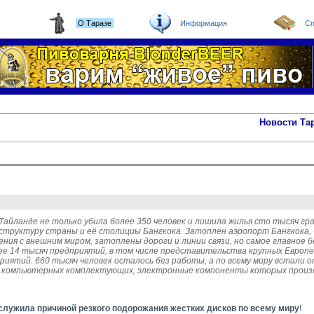
О Таразе
Информация
Сп
Новости Та
айланде не только убила более 350 человек и лишила жилья сто тысяч граж
аструктуру страны и её столициы Бангкока. Затоплен аэропорт Бангкока,
ния с внешним миром, затоплены дороги и линии связи, но самое главное б
е 14 тысяч предприятий, в том числе представительства крупных Европей
риятий. 660 тысяч человек осталось без работы, а по всему миру встали о
 компьютерных комплектующих, электронные компоненты которых произво
служила причиной резкого подорожания жестких дисков по всему миру
!