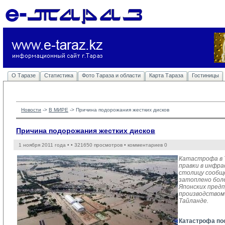
О Таразе
Статистика
Фото Тараза и области
Карта Тараза
Гостиницы
Новости
-> 
В МИРЕ
-> 
Причина подорожания жестких дисков
Причина подорожания жестких дисков
1 ноября 2011 года •
• 321650 просмотров • комментариев 0
Катастрофа в Т
правки в инфр
столицу сообще
затоплено боле
Японских предп
производством
Тайланде.
Катастрофа по