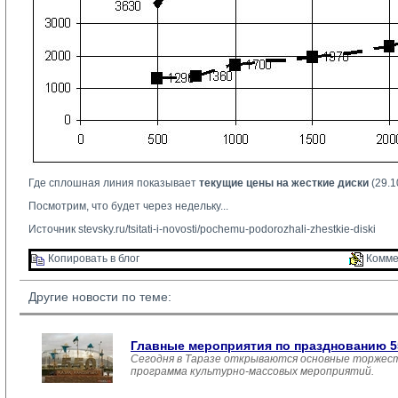
Где сплошная линия показывает
текущие цены на жесткие диски
(29.1
Посмотрим, что будет через недельку...
Источник
stevsky.ru/tsitati-i-novosti/pochemu-podorozhali-zhestkie-diski
Копировать в блог 
Комме
Другие новости по теме:
Главные мероприятия по празднованию 55
Сегодня в Таразе открываются основные торжеств
программа культурно-массовых мероприятий.