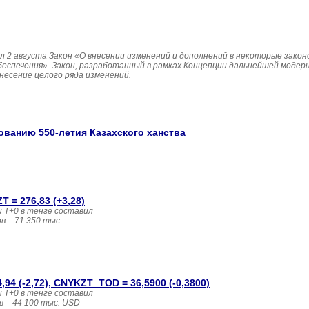
 2 августа Закон «О внесении изменений и дополнений в некоторые зако
беспечения». Закон, разработанный в рамках Концепции дальнейшей модер
несение целого ряда изменений.
ованию 550-летия Казахского ханства
 = 276,83 (+3,28)
 T+0 в тенге составил
 – 71 350 тыс. 
4 (-2,72), CNYKZT_TOD = 36,5900 (-0,3800)
 T+0 в тенге составил
в – 44 100 тыс. USD 