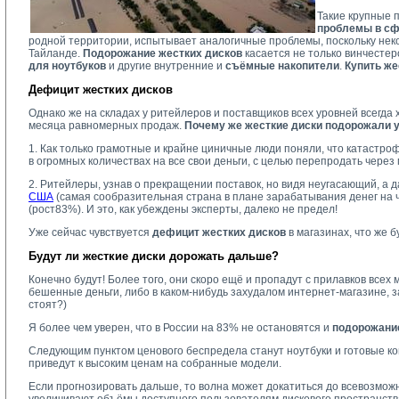
Такие крупные п
проблемы в сф
родной территории, испытывает аналогичные проблемы, поскольку нек
Тайланде.
Подорожание жестких дисков
касается не только винчестер
для ноутбуков
и другие внутренние и 
съёмные накопители
.
Купить же
Дефицит жестких дисков
Однако же на складах у ритейлеров и поставщиков всех уровней всегда х
месяца равномерных продаж.
Почему же жесткие диски подорожали 
1. Как только грамотные и крайне циничные люди поняли, что катастро
в огромных количествах на все свои деньги, с целью перепродать через
2. Ритейлеры, узнав о прекращении поставок, но видя неугасающий, а 
США
(самая сообразительная страна в плане зарабатывания денег на чу
(рост83%). И это, как убеждены эксперты, далеко не предел!
Уже сейчас чувствуется
дефицит жестких дисков
в магазинах, что же 
Будут ли жесткие диски дорожать дальше?
Конечно будут! Более того, они скоро ещё и пропадут с прилавков всех 
бешенные деньги, либо в каком-нибудь захудалом интернет-магазине, за
стоят?)
Я более чем уверен, что в России на 83% не остановятся и
подорожание
Следующим пунктом ценового беспредела станут ноутбуки и готовые ко
приведут к высоким ценам на собранные модели.
Если прогнозировать дальше, то волна может докатиться до всевозмож