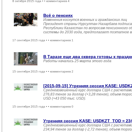
8 октября 2015 года •
• комментариев 4
Всё о пенсиях
Изменения коснутся военных и гражданских лиц
Президент страны Нурсултан Назарбаев подписал
Республики Казахстан по вопросам пенсионного о
системы до 2030 года, предполагает поэтапное в
17 сентября 2015 года •
• комментариев 1
В Таразе еще два сквера готовы к праздн
Работы начались 25 марта этого года
15 сентября 2015 года •
• комментариев 2
[2015-09-15] Утренняя сессия KASE: USDKZT
Средневзвешенный курс доллара США с расчетами
276,83 тенге за доллар (+3,28 тенге), объем торгов
USD (+43 050 тыс. USD).
15 сентября 2015 года •
• комментариев 0
Утренняя сессия KASE: USDKZT_TOD = 234,9
Средневзвешенный курс доллара США с расчетами
234,94 тенге за доллар (-2,72 тенге), объем торго