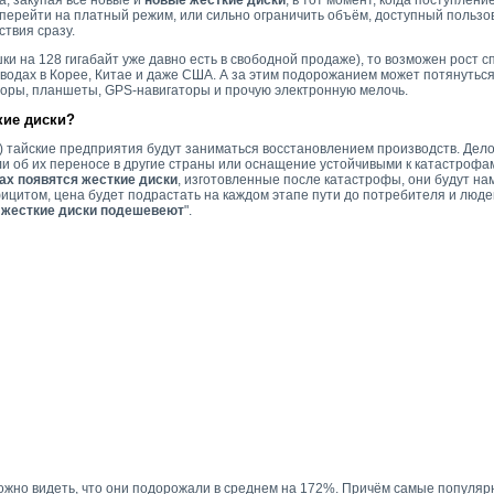
, закупая всё новые и
новые жесткие диски
, в тот момент, когда поступлен
перейти на платный режим, или сильно ограничить объём, доступный пользо
твия сразу.
и на 128 гигабайт уже давно есть в свободной продаже), то возможен рост с
аводах в Корее, Китае и даже США. А за этим подорожанием может потянутьс
оры, планшеты, GPS-навигаторы и прочую электронную мелочь.
кие диски?
) тайские предприятия будут заниматься восстановлением производств. Дело
ли об их переносе в другие страны или оснащение устойчивыми к катастрофа
нах появятся жесткие диски
, изготовленные после катастрофы, они будут на
цитом, цена будет подрастать на каждом этапе пути до потребителя и люде
 жесткие диски подешевеют
".
можно видеть, что они подорожали в среднем на 172%. Причём самые популя