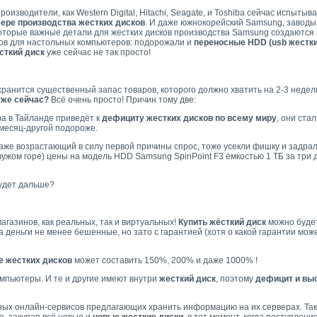
роизводители, как Western Digital, Hitachi, Seagate, и Toshiba сейчас испыты
ере производства жестких дисков
. И даже южнокорейский Samsung, заводы
оторые важные детали для жестких дисков производства Samsung создаются 
ов для настольных компьютеров: подорожали и 
переносные HDD (usb жестки
сткий диск
уже сейчас не так просто!
ранится существенный запас товаров, которого должно хватить на 2-3 недели,
уже сейчас?
Всё очень просто! Причин тому две:
фа в Тайланде приведёт к
дефициту жестких дисков по всему миру
, они ста
 месяц-другой подороже.
даже возрастающий в силу первой причины спрос, тоже усекли фишку и задра
жом горе) цены на модель HDD Samsung SpinPoint F3 ёмкостью 1 ТБ за три дн
будет дальше?
магазинов, как реальных, так и виртуальных!
Купить жёсткий диск
можно будет
 деньги не менее бешенные, но зато с гарантией (хотя о какой гарантии може
 жестких дисков
может составить 150%, 200% и даже 1000% !
мпьютеры. И те и другие имеют внутри
жесткий диск
, поэтому
дефицит и вы
ных онлайн-сервисов предлагающих хранить информацию на их серверах. Так