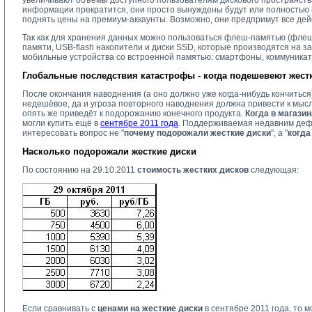
увеличивают объёмы доступного пользователям дискового пространства
информации прекратится, они просто вынуждены будут или полностью 
поднять цены на премиум-аккаунты. Возможно, они предпримут все дейс
Так как для хранения данных можно пользоваться флеш-памятью (флешк
памяти, USB-flash накопители и диски SSD, которые производятся на з
мобильные устройства со встроенной памятью: смартфоны, коммуникат
Глобальные последствия катастрофы - когда подешевеют жест
После окончания наводнения (а оно должно уже когда-нибудь кончиться
недешёвое, да и угроза повторного наводнения должна привести к мыс
опять же приведёт к подорожанию конечного продукта.
Когда в магази
могли купить ещё в
сентябре 2011 года
. Поддерживаемая недавним дефи
интересовать вопрос не "
почему подорожали жесткие диски
", а "
когда
Насколько подорожали жесткие диски
По состоянию на 29.10.2011
стоимость жестких дисков
следующая:
Если сравнивать с
ценами на жесткие диски
в сентябре 2011 года, то 