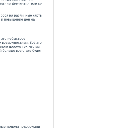
ие новых накопителей
вателю бесплатно, или же
проса на различные карты
я и повышение цен на
 это небыстрое,
м возможностями. Всё это
много дороже тех, что мы
й больше всего уже будет
рные модели подорожали 